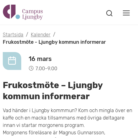
H
V
o
V
i
i
p
s
Startsida
/
Kalender
/
s
a
Frukostmöte - Ljungby kommun informerar
p
s
a
a
ö
16 mars
m
k
t
7.00-9.00
f
o
ö
i
Frukostmöte – Ljungby
n
b
s
l
kommun informerar
t
i
l
e
Vad händer i Ljungby kommmun? Kom och mingla över en
l
r
kaffe och en macka tillsammans med övriga deltagare
h
innan vi startar morgonens program.
m
u
Morgonens föreläsare är Magnus Gunnarsson,