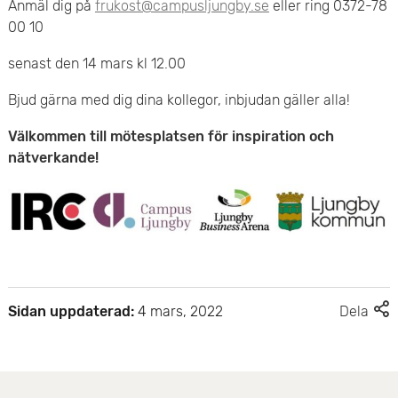
Anmäl dig på
frukost@campusljungby.se
eller ring 0372-78
e
00 10
t
senast den 14 mars kl 12.00
Bjud gärna med dig dina kollegor, inbjudan gäller alla!
Välkommen till mötesplatsen för inspiration och
nätverkande!
F
Sidan uppdaterad:
4 mars, 2022
Dela
l
e
r
d