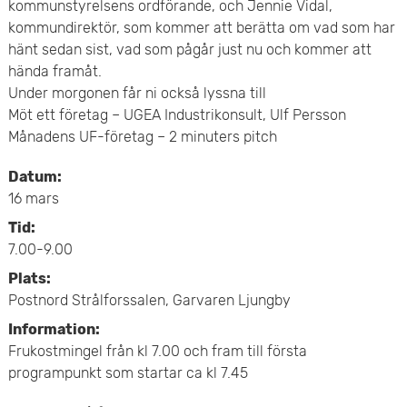
e
kommunstyrelsens ordförande, och Jennie Vidal,
v
kommundirektör, som kommer att berätta om vad som har
n
hänt sedan sist, vad som pågår just nu och kommer att
u
hända framåt.
y
d
Under morgonen får ni också lyssna till
Möt ett företag – UGEA Industrikonsult, Ulf Persson
i
Månadens UF-företag – 2 minuters pitch
n
Datum:
16 mars
n
Tid:
e
7.00-9.00
h
Plats:
Postnord Strålforssalen, Garvaren Ljungby
å
Information:
Frukostmingel från kl 7.00 och fram till första
l
programpunkt som startar ca kl 7.45
l