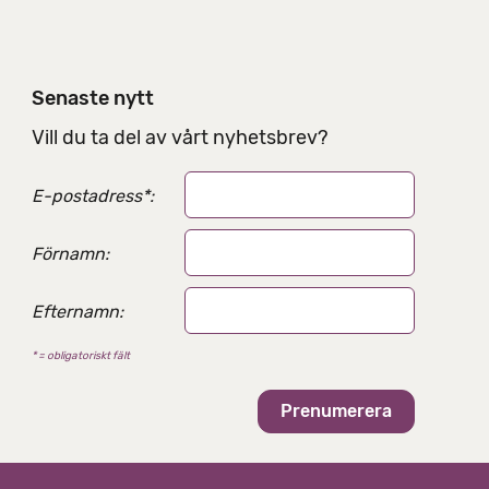
e
l
n
i
Senaste nytt
n
g
Vill du ta del av vårt nyhetsbrev?
s
a
E-postadress
*
:
l
t
e
Förnamn:
r
n
Efternamn:
a
t
* = obligatoriskt fält
i
v