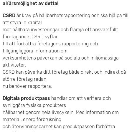
e
affärsmöjlighet av detta!
v
n
CSRD
är krav på hållbarhetsrapportering och ska hjälpa till
u
att styra in kapital
y
mot hållbara investeringar och främja ett ansvarsfullt
d
företagande. CSRD syftar
i
till att förbättra företagens rapportering och
tillgängliggöra information om
n
verksamhetens påverkan på sociala och miljömässiga
aktiviteter.
n
CSRD kan påverka ditt företag både direkt och indirekt då
e
större företag redan
nu behöver rapportera.
h
Digitala produktpass
handlar om att verifiera och
å
synliggöra fysiska produkters
hållbarhet genom hela livscykeln. Med information om
l
material, energiförbrukning
l
och återvinningsbarhet kan produktpassen förbättra