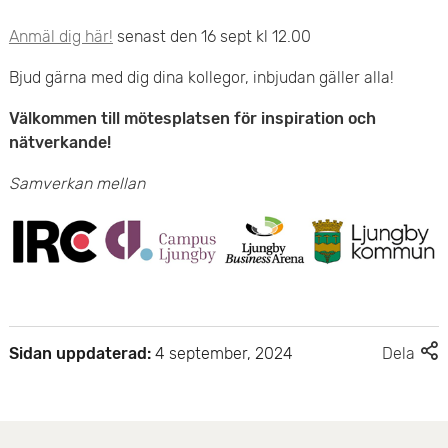
Anmäl dig här!
senast den 16 sept kl 12.00
Bjud gärna med dig dina kollegor, inbjudan gäller alla!
Välkommen till mötesplatsen för
inspiration och
nätverkande!
Samverkan mellan
F
Sidan uppdaterad:
4 september, 2024
Dela
l
e
r
d