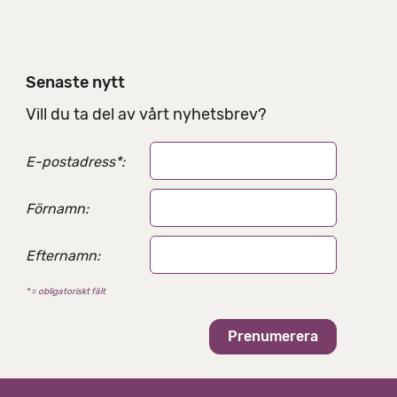
e
l
n
i
Senaste nytt
n
g
Vill du ta del av vårt nyhetsbrev?
s
a
E-postadress
*
:
l
t
e
Förnamn:
r
n
Efternamn:
a
t
* = obligatoriskt fält
i
v