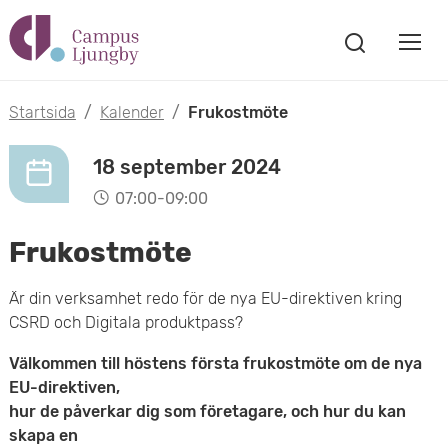
H
V
o
V
i
i
p
s
Startsida
/
Kalender
/
Frukostmöte
s
a
p
s
a
18 september 2024
a
ö
07:00-09:00
m
k
t
f
Frukostmöte
o
ö
i
n
b
Är din verksamhet redo för de nya EU-direktiven kring
s
l
CSRD och Digitala produktpass?
t
i
l
e
Välkommen till höstens första frukostmöte om de nya
l
r
h
EU-direktiven,
m
hur de påverkar dig som företagare, och hur du kan
u
skapa en