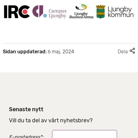
F
Sidan uppdaterad:
6 maj, 2024
Dela
l
e
r
d
e
l
n
i
Senaste nytt
n
g
Vill du ta del av vårt nyhetsbrev?
s
a
E-postadress
*
: