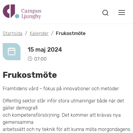
H
V
o
V
i
i
p
s
Startsida
/
Kalender
/
Frukostmöte
s
a
p
s
a
15 maj 2024
a
ö
07:00
m
k
t
f
Frukostmöte
o
ö
i
n
b
Framtidens vård – fokus på innovationer och metoder
s
l
t
i
Offentlig sektor står inför stora utmaningar både när det
l
e
gäller demografi
l
r
h
och kompetensförsörjning. Det kommer att krävas nya
m
gemensamma
u
arbetssätt och ny teknik för att kunna möta morgondagens