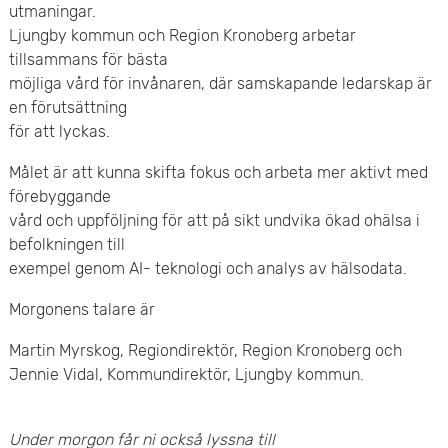
e
utmaningar.
v
Ljungby kommun och Region Kronoberg arbetar
n
tillsammans för bästa
u
möjliga vård för invånaren, där samskapande ledarskap är
y
d
en förutsättning
för att lyckas.
i
Målet är att kunna skifta fokus och arbeta mer aktivt med
n
förebyggande
vård och uppföljning för att på sikt undvika ökad ohälsa i
n
befolkningen till
e
exempel genom AI- teknologi och analys av hälsodata.
h
Morgonens talare är
å
Martin Myrskog, Regiondirektör, Region Kronoberg och
Jennie Vidal, Kommundirektör, Ljungby kommun.
l
l
Under morgon får ni också lyssna till