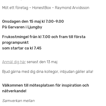
e
Möt ett företag – HonestBox – Raymond Arvidsson
t
Onsdagen den 15 maj kl 7.00-9.00
På Garvaren i Ljungby
Frukostmingel från kl 7.00 och fram till första
programpunkt
som startar ca kl 7.45
Anmäl dig här
senast den 13 maj
Bjud gärna med dig dina kollegor, inbjudan gäller alla!
Välkommen till mötesplatsen för
inspiration och
nätverkande!
Samverkan mellan