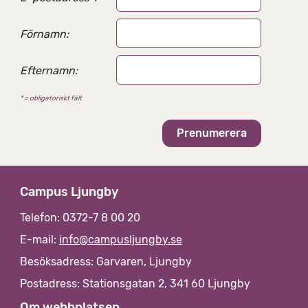
l
t
e
Förnamn:
r
n
Efternamn:
a
t
* = obligatoriskt fält
i
v
Campus Ljungby
Telefon: 0372-7 8 00 20
E-mail:
info@campusljungby.se
Besöksadress: Garvaren, Ljungby
Postadress: Stationsgatan 2, 341 60 Ljungby
Om webbplatsen