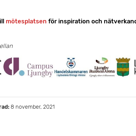
ll
mötesplatsen
för inspiration och nätverkan
llan
rad:
8 november, 2021