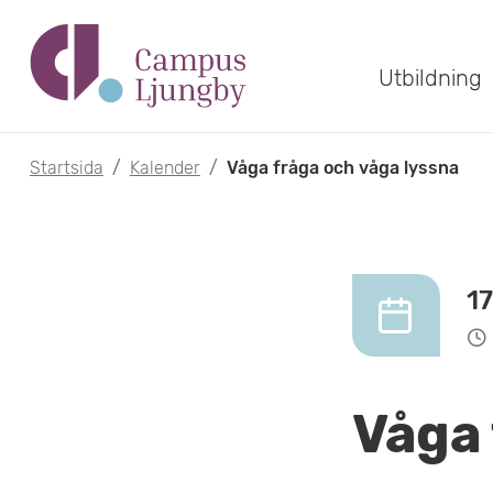
H
o
Utbildning
p
p
Startsida
/
Kalender
/
Våga fråga och våga lyssna
a
t
i
1
l
l
Våga 
h
u