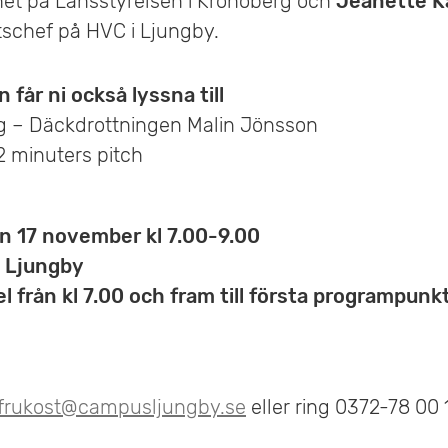
rhet på Länsstyrelsen i Kronoberg och
Jeanette K
schef på HVC i Ljungby.
får ni också lyssna till
ag – Däckdrottningen Malin Jönsson
2 minuters pitch
 17 november kl 7.00-9.00
i Ljungby
 från kl 7.00 och fram till första programpunk
frukost@campusljungby.se
eller ring 0372-78 00