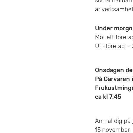
social hållba
e
är verksamhet
t
Under morgon 
Möt ett föret
UF-företag – 
Onsdagen den
På Garvaren 
Frukostmingel
ca kl 7.45
Anmäl dig på
15 november