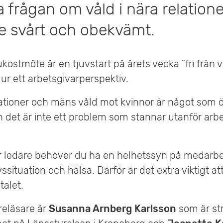
ta frågan om våld i nära relation
e svårt och obekvämt.
ostmöte är en tjuvstart på årets vecka ”fri från 
ur ett arbetsgivarperspektiv.
lationer och mäns våld mot kvinnor är något som ö
h det är inte ett problem som stannar utanför arb
r ledare behöver du ha en helhetssyn på medarb
vssituation och hälsa. Därför är det extra viktigt at
talet.
eläsare är
Susanna Arnberg Karlsson
som är st