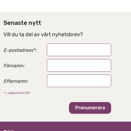
d
e
l
Senaste nytt
n
Vill du ta del av vårt nyhetsbrev?
i
n
E-postadress
*
:
g
s
Förnamn:
a
l
Efternamn:
t
* = obligatoriskt fält
e
r
n
a
t