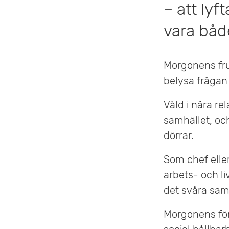
– att lyf
v
vara båd
u
d
Morgonens fruk
i
belysa frågan 
n
Våld i nära re
n
samhället, oc
dörrar.
e
h
Som chef elle
arbets- och li
å
det svåra sam
l
Morgonens för
l