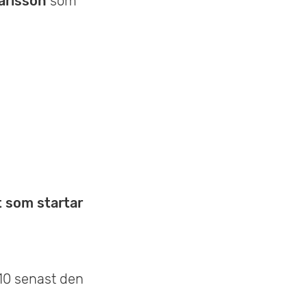
arlsson
som
t som startar
 10 senast den