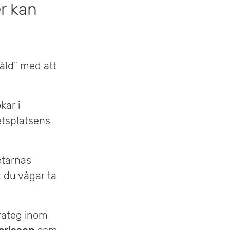
er kan
r
n
y
våld” med att
kar i
etsplatsens
etarnas
t du vågar ta
rateg inom