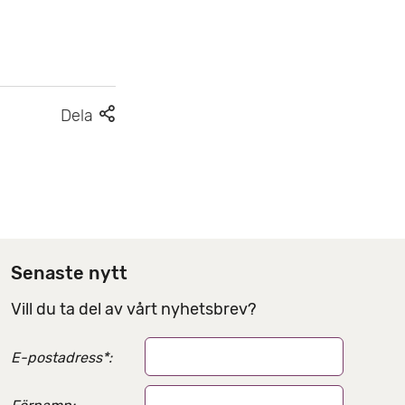
F
Dela
l
e
r
d
e
l
Senaste nytt
n
Vill du ta del av vårt nyhetsbrev?
i
n
E-postadress
*
:
g
s