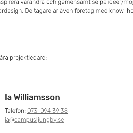
nspirera varandra och gemensamt se på idéer/möj
rdesign. Deltagare är även företag med know-h
åra projektledare:
Ia Williamsson
Telefon:
073-094 39 38
ia@campusljungby.se