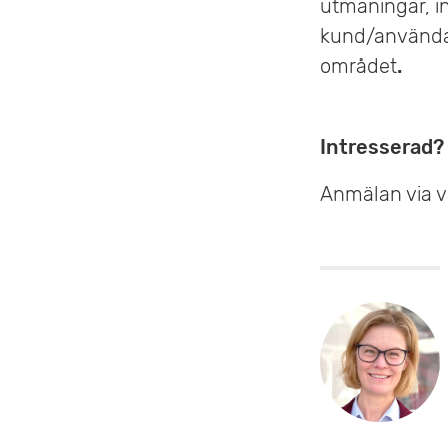
utmaningar, i
e
kund/använda
t
området
.
Intresserad?
Anmälan via v