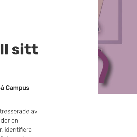
r
n
y
l sitt
 på Campus
ntresserade av
nder en
, identifiera