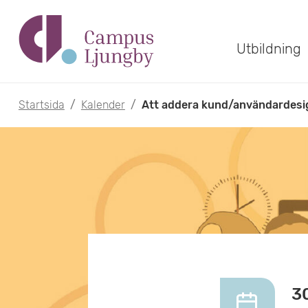
H
o
Utbildning
p
p
Startsida
/
Kalender
/
Att addera kund/användardesign
a
t
i
l
l
h
3
u