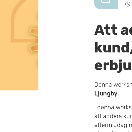
v
u
Att a
d
i
kund/
n
erbj
n
e
Denna worksh
h
Ljungby.
å
I denna works
l
att addera ku
eftermiddag mö
l