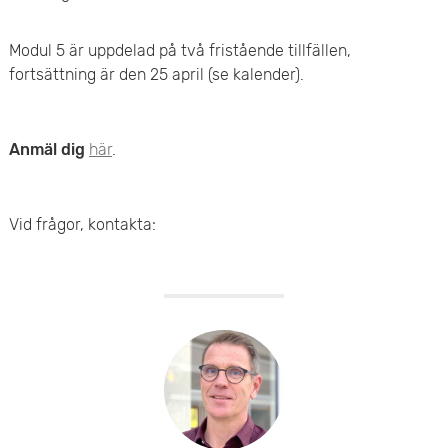
e
v
n
Modul 5 är uppdelad på två fristående tillfällen,
u
fortsättning är den 25 april (se kalender).
y
d
i
Anmäl dig
här
.
n
n
Vid frågor, kontakta:
e
h
å
l
l