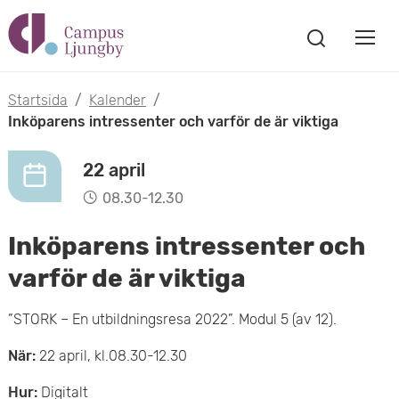
H
V
o
V
i
i
p
s
Startsida
/
Kalender
/
s
a
Inköparens intressenter och varför de är viktiga
p
s
a
a
ö
22 april
m
k
t
08.30-12.30
f
o
ö
i
Inköparens intressenter och
n
b
s
l
varför de är viktiga
t
i
l
e
”STORK – En utbildningsresa 2022”. Modul 5 (av 12).
l
r
h
När:
22 april, kl.08.30-12.30
m
u
Hur:
Digitalt