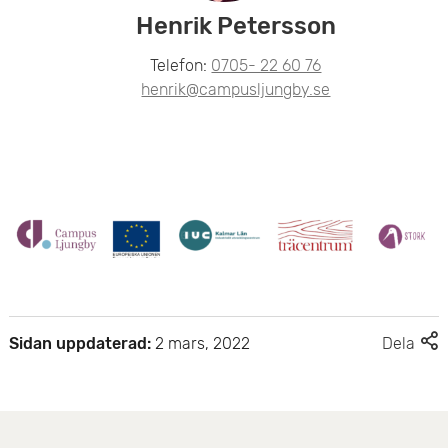
Henrik Petersson
e
t
Telefon:
0705- 22 60 76
henrik@campusljungby.se
F
Sidan uppdaterad:
2 mars, 2022
Dela
l
e
r
d