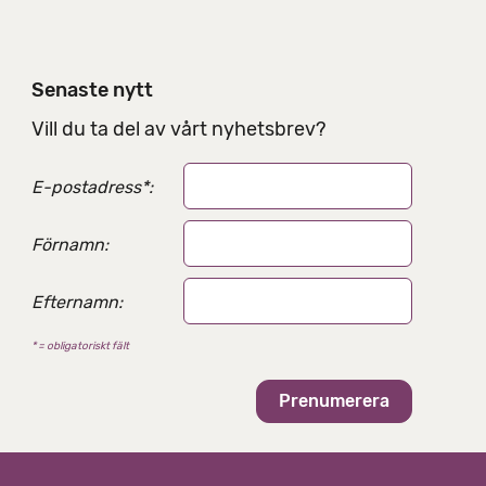
e
l
n
i
Senaste nytt
n
g
Vill du ta del av vårt nyhetsbrev?
s
a
E-postadress
*
:
l
t
e
Förnamn:
r
n
Efternamn:
a
t
* = obligatoriskt fält
i
v