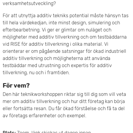
verksamhetsutveckling?
e
För att utnyttja additiv tekniks potential måste hänsyn tas
t
till hela värdekedjan, inte minst design, simulering och
efterbearbetning. Vi ger er glimtar om nuläget och
möjligheter med additiv tillverkning och om testbäddarna
vid RISE för additiv tillverkning i olika material. Vi
orienterar er om pågående satsningar för ökad industriell
additiv tillverkning och möjligheterna att använda
testbäddar med utrustning och expertis för additiv
tillverkning, nu och i framtiden.
För vem?
Den här teknikworkshoppen riktar sig till dig som vill veta
mer om additiv tillverkning och hur ditt företag kan börja
eller fortsätta resan. Du får ökad förståelse och få ta del
av företags erfarenheter och exempel.
Plats:
Zoom, länk skickas ut dagen innan.