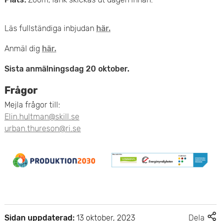
Läs fullständiga inbjudan
här.
Anmäl dig
här.
Sista anmälningsdag 20 oktober.
Frågor
Mejla frågor till:
Elin.hultman@skill.se
urban.thureson@ri.se
F
Sidan uppdaterad:
13 oktober, 2023
Dela