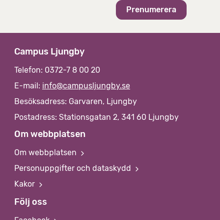
v
Campus Ljungby
Telefon: 0372-7 8 00 20
E-mail:
info@campusljungby.se
Besöksadress: Garvaren, Ljungby
Postadress: Stationsgatan 2, 341 60 Ljungby
Om webbplatsen
Om webbplatsen
Personuppgifter och dataskydd
Kakor
Följ oss