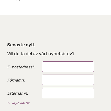
l
e
r
d
e
l
n
i
Senaste nytt
n
g
Vill du ta del av vårt nyhetsbrev?
s
a
E-postadress
*
:
l
t
e
Förnamn:
r
n
Efternamn:
a
t
* = obligatoriskt fält
i