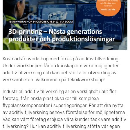
e
v
n
u
y
d
i
n
Kostnadsfri workshop med fokus på additiv tillverkning.
n
Under workshopen får du kunskap om vilka möjligheter
additiv tillverkning och kan det stötta er utveckling av
e
verksamheten. Välkommen på teknikworkshopp!
h
Industriell additiv tillverkning är en verklighet i allt fler
företag, från enkla plastleksaker till komplexa
å
flygplanskomponenter i superlegeringar. För att dra nytta
av additiv tillverkning behövs förståelse för möjligheterna.
l
Vad kan vårt företag erbjuda våra kunder tack vare additiv
l
tillverkning? Hur kan additiv tillverkning stötta vår egen