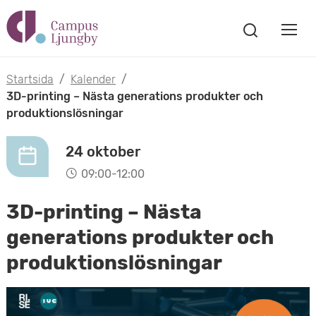
H
V
o
V
i
i
p
s
Startsida
/
Kalender
/
s
a
3D-printing – Nästa generations produkter och
p
s
produktionslösningar
a
a
ö
m
k
24 oktober
t
f
o
09:00-12:00
ö
i
n
b
3D-printing – Nästa
s
l
t
i
generations produkter och
l
e
produktionslösningar
l
r
h
m
u