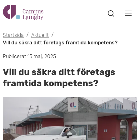
H
V
o
V
i
i
p
s
Startsida
/
Aktuellt
/
s
a
Vill du säkra ditt företags framtida kompetens?
p
s
a
a
Publicerat 15 maj, 2025
ö
m
k
t
Vill du säkra ditt företags
f
o
ö
framtida kompetens?
i
n
b
s
l
t
i
l
e
l
r
h
m
u