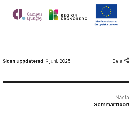
F
Sidan uppdaterad:
9 juni, 2025
Dela
l
e
r
d
e
Nästa
l
Sommartider!
n
i
n
g
s