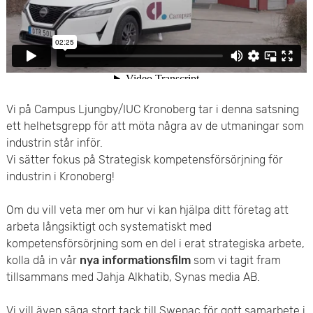
e
v
n
u
y
d
i
Vi på Campus Ljungby/IUC Kronoberg tar i denna satsning
ett helhetsgrepp för att möta några av de utmaningar som
n
industrin står inför.
n
Vi sätter fokus på Strategisk kompetensförsörjning för
industrin i Kronoberg!
e
Om du vill veta mer om hur vi kan hjälpa ditt företag att
h
arbeta långsiktigt och systematiskt med
å
kompetensförsörjning som en del i erat strategiska arbete,
kolla då in vår
nya informationsfilm
som vi tagit fram
l
tillsammans med Jahja Alkhatib, Synas media AB.
l
Vi vill även säga stort tack till Swepac för gott samarbete i