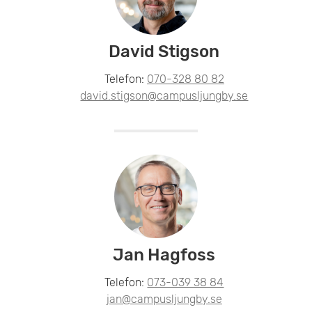
David Stigson
Telefon:
070-328 80 82
david.stigson@campusljungby.se
Jan Hagfoss
Telefon:
073-039 38 84
jan@campusljungby.se