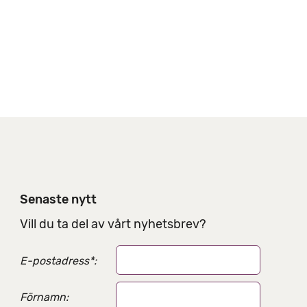
a
l
t
e
r
n
a
t
i
v
Senaste nytt
Vill du ta del av vårt nyhetsbrev?
E-postadress
*
:
Förnamn: