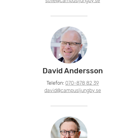
sofie@campusljungby.se
David Andersson
Telefon:
070-878 82 39
david@campusljungby.se