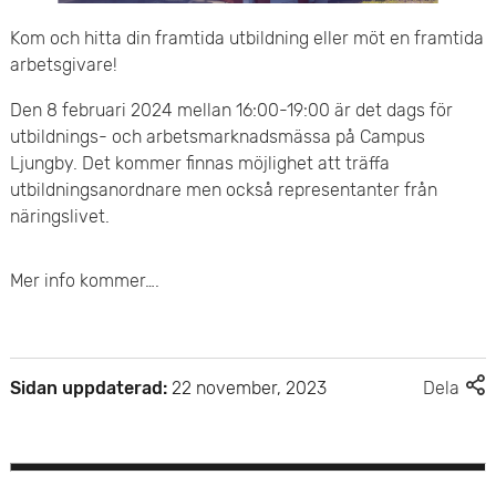
e
v
Kom och hitta din framtida utbildning eller möt en framtida
n
arbetsgivare!
u
y
Den 8 februari 2024 mellan 16:00-19:00 är det dags för
d
utbildnings- och arbetsmarknadsmässa på Campus
i
Ljungby. Det kommer finnas möjlighet att träffa
utbildningsanordnare men också representanter från
n
näringslivet.
n
Mer info kommer….
e
h
F
å
Sidan uppdaterad:
22 november, 2023
Dela
l
l
e
r
l
d