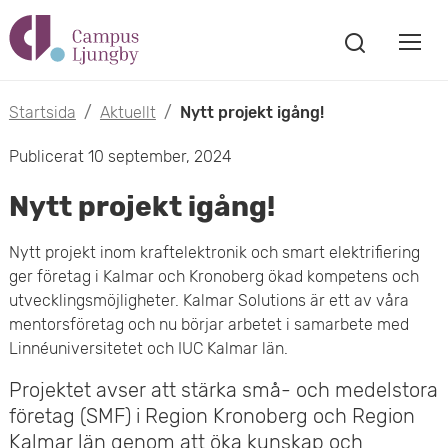
H
V
o
V
i
i
p
s
Startsida
/
Aktuellt
/
Nytt projekt igång!
s
a
p
Publicerat 10 september, 2024
s
a
a
ö
Nytt projekt igång!
m
k
t
f
o
Nytt projekt inom kraftelektronik och smart elektrifiering
ö
i
ger företag i Kalmar och Kronoberg ökad kompetens och
n
b
utvecklingsmöjligheter. Kalmar Solutions är ett av våra
s
l
mentorsföretag och nu börjar arbetet i samarbete med
t
i
l
Linnéuniversitetet och IUC Kalmar län.
e
l
r
h
Projektet avser att stärka små- och medelstora
m
företag (SMF) i Region Kronoberg och Region
u
Kalmar län genom att öka kunskap och