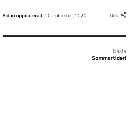
e
F
Sidan uppdaterad:
10 september, 2024
Dela
t
l
e
r
d
e
Nästa
l
Sommartider!
n
i
n
g
s
a
l
t
e
r
n
a