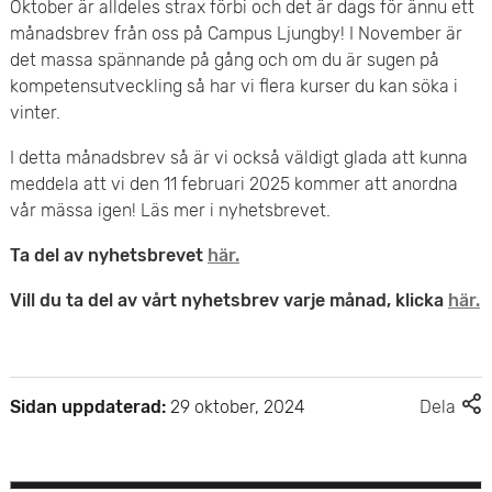
e
Oktober är alldeles strax förbi och det är dags för ännu ett
v
månadsbrev från oss på Campus Ljungby! I November är
n
det massa spännande på gång och om du är sugen på
u
kompetensutveckling så har vi flera kurser du kan söka i
y
d
vinter.
i
I detta månadsbrev så är vi också väldigt glada att kunna
meddela att vi den 11 februari 2025 kommer att anordna
n
vår mässa igen! Läs mer i nyhetsbrevet.
n
Ta del av nyhetsbrevet
här.
e
Vill du ta del av vårt nyhetsbrev varje månad, klicka
här.
h
å
F
Sidan uppdaterad:
29 oktober, 2024
Dela
l
l
e
l
r