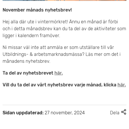
e
v
November månads nyhetsbrev!
n
u
Hej alla där ute i vintermörkret! Ännu en månad är förbi
y
och i detta månadsbrev kan du ta del av de aktiviteter som
d
ligger i kalendern framöver.
i
Ni missar väl inte att anmäla er som utställare till vår
n
Utbildnings- & arbetsmarknadsmässa? Läs mer om det i
månadens nyhetsbrev.
n
Ta del av nyhetsbrevet
här.
e
Vill du ta del av vårt nyhetsbrev varje månad, klicka
här.
h
å
F
l
Sidan uppdaterad:
27 november, 2024
Dela
l
l
e