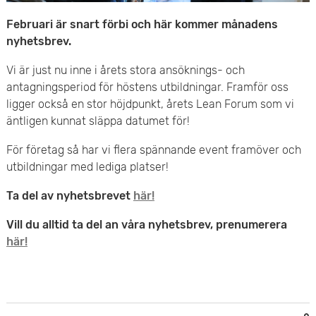
e
v
Februari är snart förbi och här kommer månadens
n
nyhetsbrev.
u
y
Vi är just nu inne i årets stora ansöknings- och
d
antagningsperiod för höstens utbildningar. Framför oss
i
ligger också en stor höjdpunkt, årets Lean Forum som vi
äntligen kunnat släppa datumet för!
n
För företag så har vi flera spännande event framöver och
n
utbildningar med lediga platser!
e
Ta del av nyhetsbrevet
här!
h
Vill du alltid ta del an våra nyhetsbrev, prenumerera
här!
å
l
l