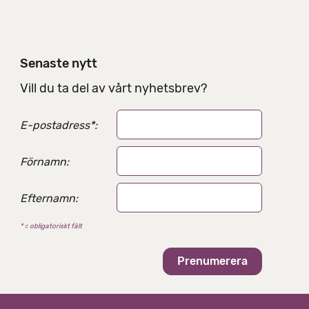
v
Senaste nytt
Vill du ta del av vårt nyhetsbrev?
E-postadress
*
:
Förnamn:
Efternamn:
* = obligatoriskt fält