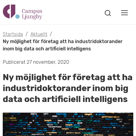
H
V
o
V
i
i
p
s
Startsida
/
Aktuellt
/
s
a
Ny möjlighet för företag att ha industridoktorander
p
s
inom big data och artificiell intelligens
a
a
ö
Publicerat 27 november, 2020
m
k
t
f
o
Ny möjlighet för företag att ha
ö
i
n
industridoktorander inom big
b
s
l
data och artificiell intelligens
t
i
l
e
l
r
h
m
u