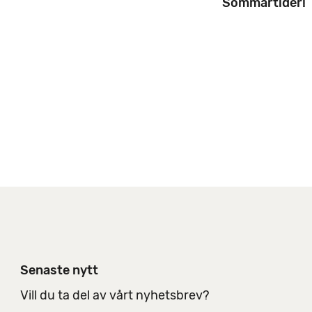
Sommartider!
n
i
n
g
s
a
l
t
e
r
n
a
t
i
v
Senaste nytt
Vill du ta del av vårt nyhetsbrev?