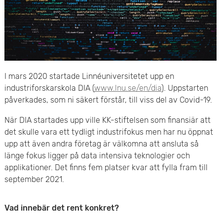
e
v
n
u
y
d
i
I mars 2020 startade Linnéuniversitetet upp en
industriforskarskola DIA (
www.lnu.se/en/dia
). Uppstarten
n
påverkades, som ni säkert förstår, till viss del av Covid-19.
n
När DIA startades upp ville KK-stiftelsen som finansiär att
e
det skulle vara ett tydligt industrifokus men har nu öppnat
upp att även andra företag är välkomna att ansluta så
h
länge fokus ligger på data intensiva teknologier och
applikationer. Det finns fem platser kvar att fylla fram till
å
september 2021.
l
Vad innebär det rent konkret?
l