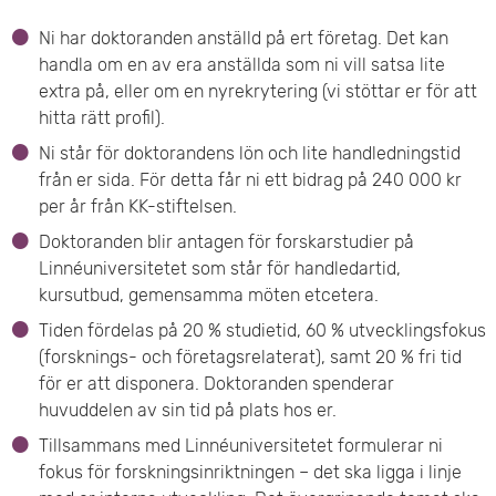
e
Ni har doktoranden anställd på ert företag. Det kan
handla om en av era anställda som ni vill satsa lite
t
extra på, eller om en nyrekrytering (vi stöttar er för att
hitta rätt profil).
Ni står för doktorandens lön och lite handledningstid
från er sida. För detta får ni ett bidrag på 240 000 kr
per år från KK-stiftelsen.
Doktoranden blir antagen för forskarstudier på
Linnéuniversitetet som står för handledartid,
kursutbud, gemensamma möten etcetera.
Tiden fördelas på 20 % studietid, 60 % utvecklingsfokus
(forsknings- och företagsrelaterat), samt 20 % fri tid
för er att disponera. Doktoranden spenderar
huvuddelen av sin tid på plats hos er.
Tillsammans med Linnéuniversitetet formulerar ni
fokus för forskningsinriktningen – det ska ligga i linje