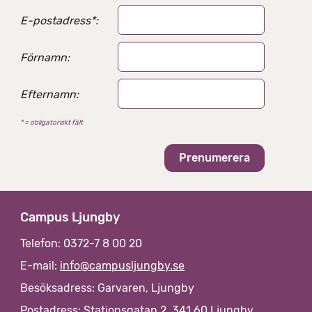
E-postadress
*
:
Förnamn:
Efternamn:
* = obligatoriskt fält
Campus Ljungby
Telefon: 0372-7 8 00 20
E-mail:
info@campusljungby.se
Besöksadress: Garvaren, Ljungby
Postadress: Stationsgatan 2, 341 60 Ljungby