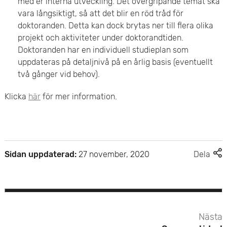
med er interna utveckling. Det övergripande temat ska
vara långsiktigt, så att det blir en röd tråd för
doktoranden. Detta kan dock brytas ner till flera olika
projekt och aktiviteter under doktorandtiden.
Doktoranden har en individuell studieplan som
uppdateras på detaljnivå på en årlig basis (eventuellt
två gånger vid behov).
Klicka
här
för mer information.
F
Sidan uppdaterad:
27 november, 2020
Dela
l
e
r
d
e
Nästa
l