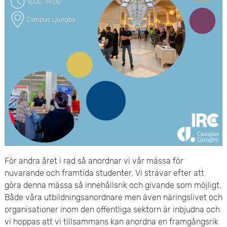
e
v
n
u
y
d
i
n
n
e
h
För andra året i rad så anordnar vi vår mässa för
nuvarande och framtida studenter. Vi strävar efter att
å
göra denna mässa så innehållsrik och givande som möjligt.
l
Både våra utbildningsanordnare men även näringslivet och
organisationer inom den offentliga sektorn är inbjudna och
l
vi hoppas att vi tillsammans kan anordna en framgångsrik