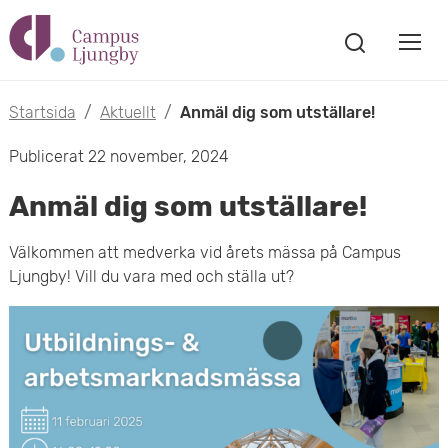
H
V
o
V
i
i
p
s
Startsida
/
Aktuellt
/
Anmäl dig som utställare!
s
a
p
Publicerat 22 november, 2024
s
a
a
ö
Anmäl dig som utställare!
m
k
t
f
o
Välkommen att medverka vid årets mässa på Campus
ö
i
Ljungby! Vill du vara med och ställa ut?
n
b
s
l
t
i
l
e
l
r
h
m
u