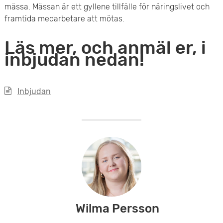
mässa. Mässan är ett gyllene tillfälle för näringslivet och
e
framtida medarbetare att mötas.
t
Läs mer, och anmäl er, i
inbjudan nedan!
Inbjudan
Wilma Persson