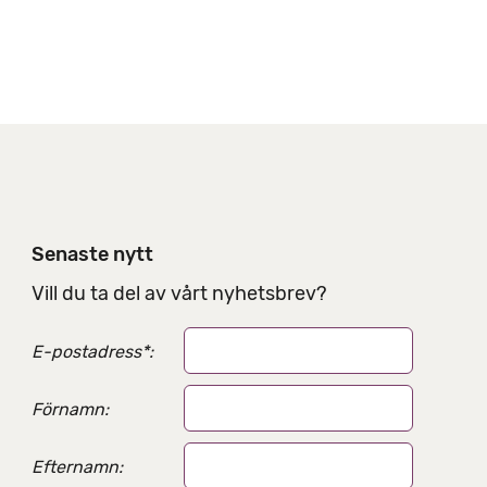
t
e
r
n
a
t
i
v
Senaste nytt
Vill du ta del av vårt nyhetsbrev?
E-postadress
*
:
Förnamn:
Efternamn: