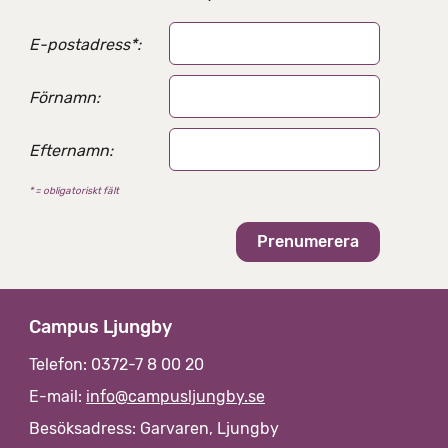
l
s
v
u
a
a
E-postadress
*
:
o
l
p
t
n
c
e
Förnamn:
p
r
p
h
n
l
Efternamn:
a
l
u
t
ä
* = obligatoriskt fält
i
a
r
v
g
t
v
g
s
a
Campus Ljungby
t
l
Telefon: 0372-7 8 00 20
r
E-mail:
info@campusljungby.se
ä
Besöksadress: Garvaren, Ljungby