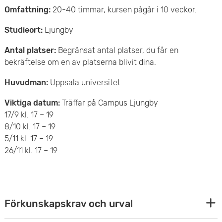
Omfattning:
20-40 timmar, kursen pågår i 10 veckor.
e
Studieort:
Ljungby
t
Antal platser:
Begränsat antal platser, du får en
bekräftelse om en av platserna blivit dina.
Huvudman:
Uppsala universitet
Viktiga datum:
Träffar på Campus Ljungby
17/9 kl. 17 – 19
8/10 kl. 17 – 19
5/11 kl. 17 – 19
26/11 kl. 17 – 19
E
Förkunskapskrav och urval