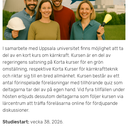
e
v
n
u
y
d
i
I samarbete med Uppsala universitet finns möjlighet att ta
n
del av en kort kurs om kärnkraft. Kursen är en del av
regeringens satsning på Korta kurser för en grön
n
omställning, respektive Korta Kurser för kärnkraftteknik
och riktar sig till en bred allmänhet. Kursen består av ett
e
antal förinspelade föreläsningar med tillhörande quiz som
h
deltagarna tar del av på egen hand. Vid fyra tillfällen under
hösten erbjuds dessutom deltagarna som följer kursen via
å
lärcentrum att träffa föreläsarna online för fördjupande
diskussioner.
l
Studiestart:
vecka 38, 2026.
l