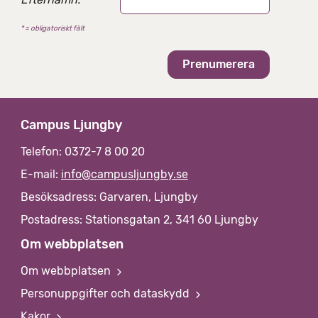
a
t
* = obligatoriskt fält
i
v
Campus Ljungby
Telefon: 0372-7 8 00 20
E-mail:
info@campusljungby.se
Besöksadress: Garvaren, Ljungby
Postadress: Stationsgatan 2, 341 60 Ljungby
Om webbplatsen
Om webbplatsen
Personuppgifter och dataskydd
Kakor