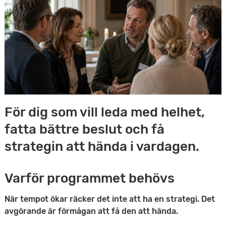
e
v
n
u
y
d
i
n
För dig som vill leda med helhet,
n
fatta bättre beslut och få
e
strategin att hända i vardagen.
h
Varför programmet behövs
å
l
När tempot ökar räcker det inte att ha en strategi. Det
avgörande är förmågan att få den att hända.
l