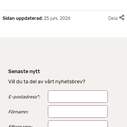
F
Sidan uppdaterad:
25 juni, 2026
Dela
l
e
r
d
e
l
n
i
Senaste nytt
n
g
Vill du ta del av vårt nyhetsbrev?
s
a
E-postadress
*
:
l
t
e
Förnamn:
r
n
Efternamn: