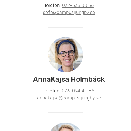
Telefon:
072-533 00 56
sofie@campusljungby.se
AnnaKajsa Holmbäck
Telefon:
073-094 40 86
annakajsa@campusljungby.se