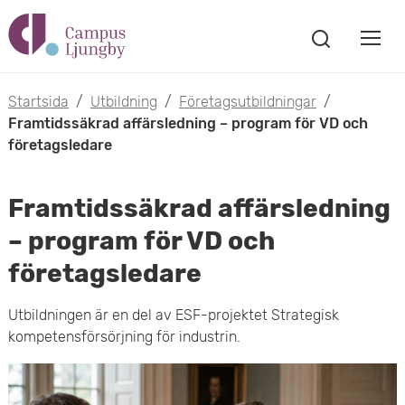
H
V
o
V
i
i
p
s
Startsida
/
Utbildning
/
Företagsutbildningar
/
s
a
Framtidssäkrad affärsledning – program för VD och
p
s
företagsledare
a
a
ö
m
k
t
Framtidssäkrad affärsledning
f
o
ö
– program för VD och
i
n
b
företagsledare
s
l
t
i
l
Utbildningen är en del av ESF-projektet Strategisk
e
l
kompetensförsörjning för industrin.
r
h
m
u