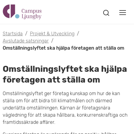
H
V
o
V
i
i
p
s
Startsida
/
Projekt & Utveckling
/
s
a
Avslutade satsningar
/
p
s
Omställningslyftet ska hjälpa företagen att ställa om
a
a
ö
m
k
t
Omställningslyftet ska hjälpa
f
o
ö
företagen att ställa om
i
n
b
s
l
Omställningslyftet ger företag kunskap om hur de kan
t
i
ställa om för att bidra till klimatmålen och därmed
l
e
underlätta omställningen. Kärnan är företagsnära
l
r
vägledning för att skapa hållbara, konkurrenskraftiga och
h
framtidssäkrade affärer.
m
u