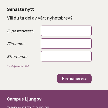
n
i
Senaste nytt
n
g
Vill du ta del av vårt nyhetsbrev?
s
a
E-postadress
*
:
l
t
e
Förnamn:
r
n
Efternamn:
a
t
* = obligatoriskt fält
i
v
Campus Ljungby