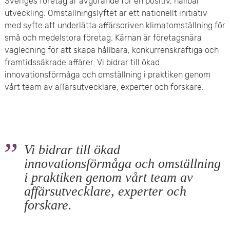
Sveriges företag är avgörande för en positiv, hållbar
e
v
utveckling. Omställningslyftet är ett nationellt initiativ
n
med syfte att underlätta affärsdriven klimatomställning för
u
små och medelstora företag. ​Kärnan är företagsnära
y
vägledning för att skapa hållbara, konkurrenskraftiga och
d
framtidssäkrade affärer. Vi bidrar till ökad
i
innovationsförmåga och omställning i praktiken genom
vårt team av affärsutvecklare, experter och forskare.
n
n
e
Vi bidrar till ökad
h
innovationsförmåga och omställning
i praktiken genom vårt team av
å
affärsutvecklare, experter och
l
forskare.
l