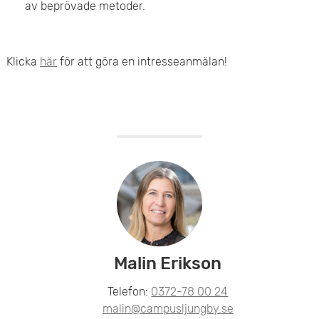
av beprövade metoder.
Klicka
här
för att göra en intresseanmälan!
Malin Erikson
Telefon:
0372-78 00 24
malin@campusljungby.se