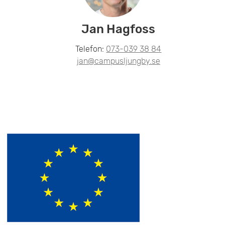
Jan Hagfoss
Telefon:
073-039 38 84
jan@campusljungby.se