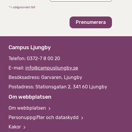
e
* = obligatoriskt fält
t
Campus Ljungby
Telefon: 0372-7 8 00 20
E-mail:
info@campusljungby.se
Besöksadress: Garvaren, Ljungby
Postadress: Stationsgatan 2, 341 60 Ljungby
Om webbplatsen
Om webbplatsen
Personuppgifter och dataskydd
Kakor