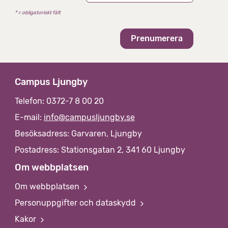
e
* = obligatoriskt fält
t
Campus Ljungby
Telefon: 0372-7 8 00 20
E-mail:
info@campusljungby.se
Besöksadress: Garvaren, Ljungby
Postadress: Stationsgatan 2, 341 60 Ljungby
Om webbplatsen
Om webbplatsen
Personuppgifter och dataskydd
Kakor