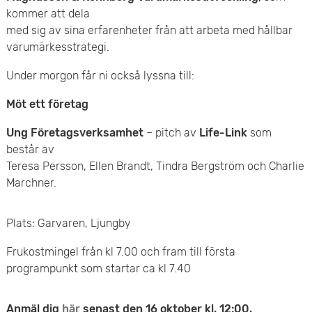
kommer att dela
e
med sig av sina erfarenheter från att arbeta med hållbar
t
varumärkesstrategi.
Under morgon får ni också lyssna till:
Möt ett företag
Ung Företagsverksamhet
– pitch av
Life-Link
som
består av
Teresa Persson, Ellen Brandt, Tindra Bergström och Charlie
Marchner.
Plats: Garvaren, Ljungby
Frukostmingel från kl 7.00 och fram till första
programpunkt som startar ca kl 7.40
Anmäl dig
här
senast den 16 oktober kl. 12:00.