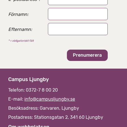
l
t
e
Förnamn:
r
n
Efternamn:
a
t
* = obligatoriskt fält
i
v
Campus Ljungby
Telefon: 0372-7 8 00 20
E-mail:
info@campusljungby.se
Besöksadress: Garvaren, Ljungby
Postadress: Stationsgatan 2, 341 60 Ljungby