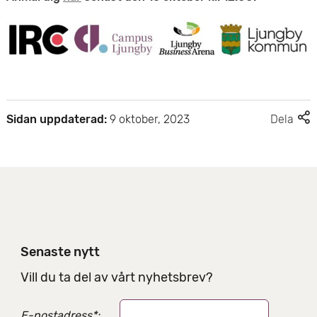
F
Sidan uppdaterad:
9 oktober, 2023
Dela
l
e
r
d
e
l
n
i
Senaste nytt
n
g
Vill du ta del av vårt nyhetsbrev?
s
a
E-postadress
*
: