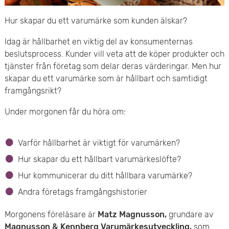
e
v
Hur skapar du ett varumärke som kunden älskar?
n
u
Idag är hållbarhet en viktig del av konsumenternas
y
d
beslutsprocess. Kunder vill veta att de köper produkter och
tjänster från företag som delar deras värderingar. Men hur
i
skapar du ett varumärke som är hållbart och samtidigt
framgångsrikt?
n
Under morgonen får du höra om:
n
e
Varför hållbarhet är viktigt för varumärken?
h
Hur skapar du ett hållbart varumärkeslöfte?
Hur kommunicerar du ditt hållbara varumärke?
å
Andra företags framgångshistorier
l
Morgonens föreläsare är
Matz Magnusson,
grundare av
l
Magnusson & Kennberg Varumärkesutveckling,
som