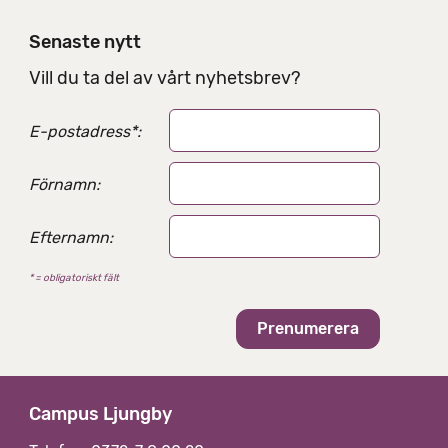
n
i
Senaste nytt
n
g
Vill du ta del av vårt nyhetsbrev?
s
a
E-postadress
*
:
l
t
e
Förnamn:
r
n
Efternamn:
a
t
* = obligatoriskt fält
i
v
Campus Ljungby