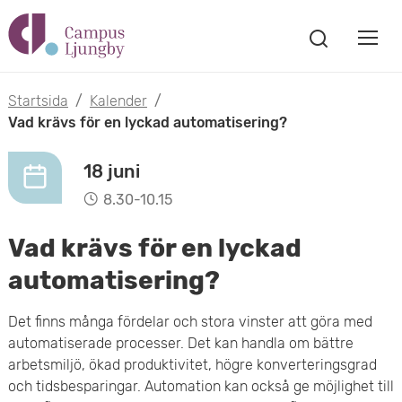
H
V
o
V
i
i
p
s
Startsida
/
Kalender
/
s
a
Vad krävs för en lyckad automatisering?
p
s
a
a
ö
18 juni
m
k
t
8.30-10.15
f
o
ö
i
Vad krävs för en lyckad
n
b
s
l
automatisering?
t
i
l
e
Det finns många fördelar och stora vinster att göra med
l
r
automatiserade processer. Det kan handla om bättre
h
arbetsmiljö, ökad produktivitet, högre konverteringsgrad
m
u
och tidsbesparingar. Automation kan också ge möjlighet till