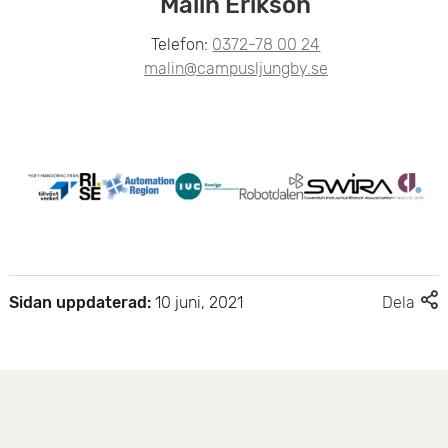
Malin Erikson
Telefon:
0372-78 00 24
malin@campusljungby.se
F
Sidan uppdaterad:
10 juni, 2021
Dela
l
e
r
d
e
l