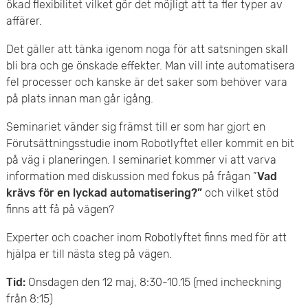
e
ökad flexibilitet vilket gör det möjligt att ta fler typer av
v
affärer.
n
u
Det gäller att tänka igenom noga för att satsningen skall
y
bli bra och ge önskade effekter. Man vill inte automatisera
d
fel processer och kanske är det saker som behöver vara
i
på plats innan man går igång.
n
Seminariet vänder sig främst till er som har gjort en
Förutsättningsstudie inom Robotlyftet eller kommit en bit
n
på väg i planeringen. I seminariet kommer vi att varva
information med diskussion med fokus på frågan ”
Vad
e
krävs för en lyckad automatisering?”
och vilket stöd
finns att få på vägen?
h
Experter och coacher inom Robotlyftet finns med för att
å
hjälpa er till nästa steg på vägen.
l
Tid:
Onsdagen den 12 maj, 8:30-10.15 (med incheckning
l
från 8:15)