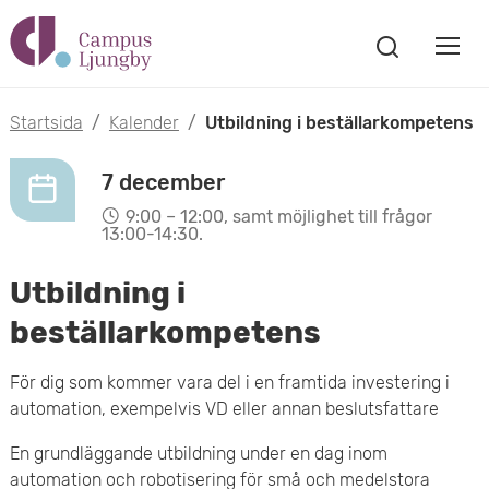
H
V
o
V
i
i
p
s
Startsida
/
Kalender
/
Utbildning i beställarkompetens
s
a
p
s
a
7 december
a
ö
9:00 – 12:00, samt möjlighet till frågor
m
k
13:00-14:30.
t
f
o
ö
Utbildning i
i
n
b
beställarkompetens
s
l
t
i
l
För dig som kommer vara del i en framtida investering i
e
l
automation, exempelvis VD eller annan beslutsfattare
r
h
m
En grundläggande utbildning under en dag inom
u
automation och robotisering för små och medelstora