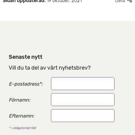
Sidan uppdaterad:
19 oktober, 2021
Dela
l
e
r
d
e
l
n
i
Senaste nytt
n
g
Vill du ta del av vårt nyhetsbrev?
s
a
E-postadress
*
:
l
t
e
Förnamn:
r
n
Efternamn:
a
t
* = obligatoriskt fält
i