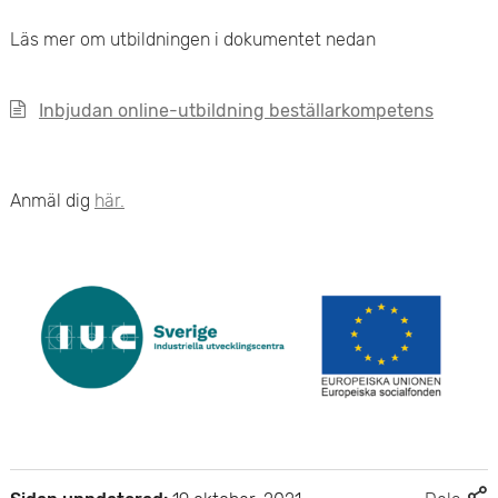
e
Läs mer om utbildningen i dokumentet nedan
t
Inbjudan online-utbildning beställarkompetens
Anmäl dig
här.
F