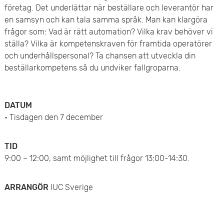
e
företag. Det underlättar när beställare och leverantör har
v
en samsyn och kan tala samma språk. Man kan klargöra
n
u
frågor som: Vad är rätt automation? Vilka krav behöver vi
y
ställa? Vilka är kompetenskraven för framtida operatörer
d
och underhållspersonal? Ta chansen att utveckla din
beställarkompetens så du undviker fallgroparna.
i
n
DATUM
n
• Tisdagen den 7 december
e
TID
h
9:00 – 12:00, samt möjlighet till frågor 13:00-14:30.
å
ARRANGÖR
IUC Sverige
l
l