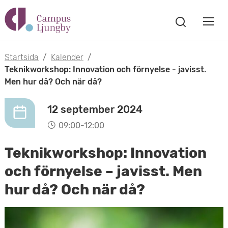
H
V
o
V
i
i
p
s
Startsida
/
Kalender
/
s
a
Teknikworkshop: Innovation och förnyelse - javisst.
p
s
Men hur då? Och när då?
a
a
ö
m
k
12 september 2024
t
f
o
09:00-12:00
ö
i
n
b
Teknikworkshop: Innovation
s
l
t
i
och förnyelse – javisst. Men
l
e
hur då? Och när då?
l
r
h
m
u