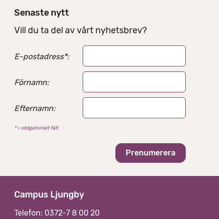
i
Senaste nytt
n
g
Vill du ta del av vårt nyhetsbrev?
s
a
E-postadress
*
:
l
t
e
Förnamn:
r
n
Efternamn:
a
t
* = obligatoriskt fält
i
v
Campus Ljungby
Telefon: 0372-7 8 00 20