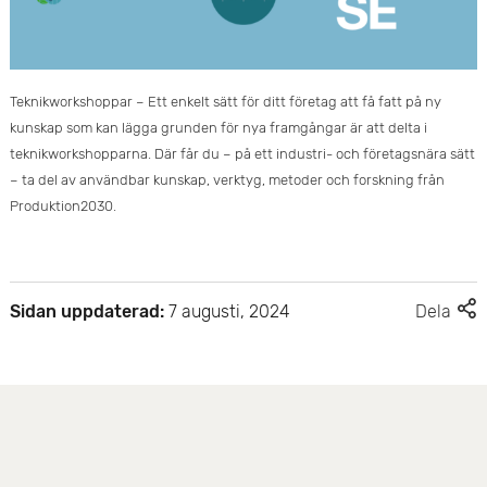
Teknikworkshoppar – Ett enkelt sätt för ditt företag att få fatt på ny
kunskap som kan lägga grunden för nya framgångar är att delta i
teknikworkshopparna. Där får du – på ett industri- och företagsnära sätt
– ta del av användbar kunskap, verktyg, metoder och forskning från
Produktion2030.
F
Sidan uppdaterad:
7 augusti, 2024
Dela
l
e
r
d
e
l
n