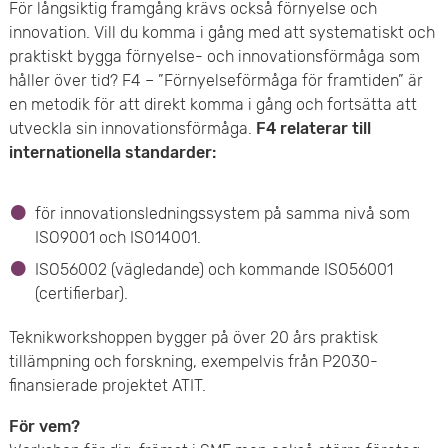
För långsiktig framgång krävs också förnyelse och
e
innovation. Vill du komma i gång med att systematiskt och
praktiskt bygga förnyelse- och innovationsförmåga som
t
håller över tid? F4 – ”Förnyelseförmåga för framtiden” är
en metodik för att direkt komma i gång och fortsätta att
utveckla sin innovationsförmåga.
F4 relaterar till
internationella standarder:
för innovationsledningssystem på samma nivå som
ISO9001 och ISO14001.
ISO56002 (vägledande) och kommande ISO56001
(certifierbar).
Teknikworkshoppen bygger på över 20 års praktisk
tillämpning och forskning, exempelvis från P2030-
finansierade projektet ATIT.
För vem?