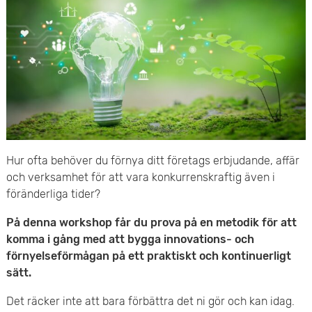
e
v
n
u
y
d
i
n
n
Hur ofta behöver du förnya ditt företags erbjudande, affär
och verksamhet för att vara konkurrenskraftig även i
e
föränderliga tider?
h
På denna workshop får du prova på en metodik för att
komma i gång med att bygga innovations- och
å
förnyelseförmågan på ett praktiskt och kontinuerligt
l
sätt.
l
Det räcker inte att bara förbättra det ni gör och kan idag.