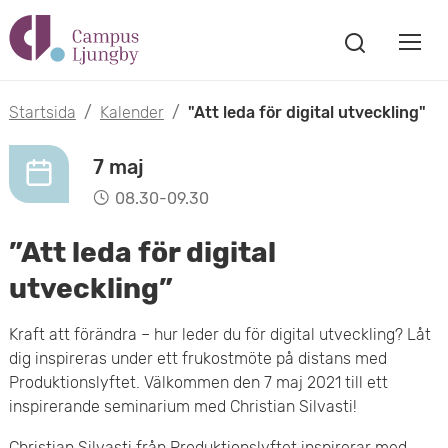
H
V
o
V
i
i
p
s
Startsida
/
Kalender
/
"Att leda för digital utveckling"
s
a
p
s
a
7 maj
a
ö
08.30-09.30
m
k
t
f
”Att leda för digital
o
ö
i
n
utveckling”
b
s
l
t
i
Kraft att förändra – hur leder du för digital utveckling? Låt
l
e
dig inspireras under ett frukostmöte på distans med
l
r
Produktionslyftet. Välkommen den 7 maj 2021 till ett
h
inspirerande seminarium med Christian Silvasti!
m
u
Christian Silvasti från Produktionslyftet inspirerar med