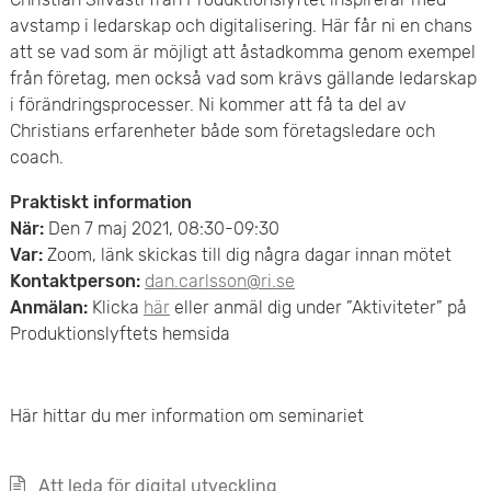
e
v
avstamp i ledarskap och digitalisering. Här får ni en chans
n
att se vad som är möjligt att åstadkomma genom exempel
u
från företag, men också vad som krävs gällande ledarskap
y
i förändringsprocesser. Ni kommer att få ta del av
d
Christians erfarenheter både som företagsledare och
i
coach.
n
Praktiskt information
När:
Den 7 maj 2021, 08:30-09:30
n
Var:
Zoom, länk skickas till dig några dagar innan mötet
Kontaktperson:
dan.carlsson@ri.se
e
Anmälan:
Klicka
här
eller anmäl dig under ”Aktiviteter” på
Produktionslyftets hemsida
h
å
Här hittar du mer information om seminariet
l
l
Att leda för digital utveckling