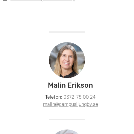
e
t
Malin Erikson
Telefon:
0372-78 00 24
malin@campusljungby.se