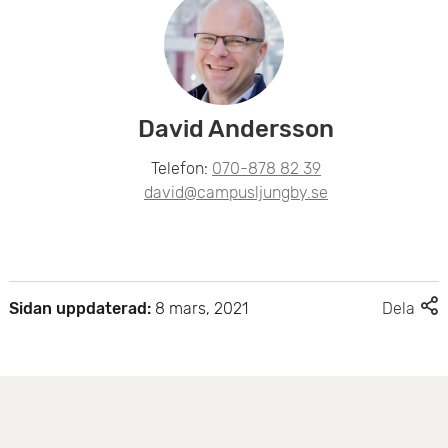
David Andersson
Telefon:
070-878 82 39
david@campusljungby.se
F
Sidan uppdaterad:
8 mars, 2021
Dela
l
e
r
d
e
l