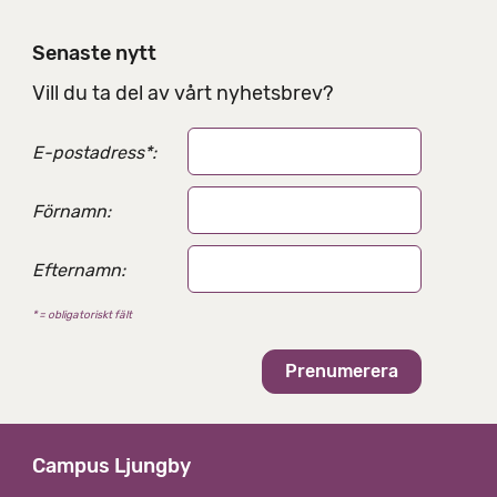
n
i
Senaste nytt
n
g
Vill du ta del av vårt nyhetsbrev?
s
a
E-postadress
*
:
l
t
e
Förnamn:
r
n
Efternamn:
a
t
* = obligatoriskt fält
i
v
Campus Ljungby