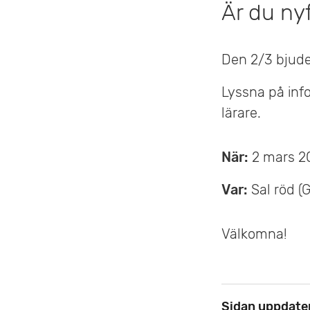
Är du ny
v
u
Den 2/3 bjude
d
Lyssna på inf
i
lärare.
n
n
När:
2 mars 20
e
Var:
Sal röd (G
h
Välkomna!
å
l
l
Sidan uppdate