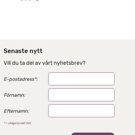
l
e
r
d
e
l
Senaste nytt
n
Vill du ta del av vårt nyhetsbrev?
i
n
E-postadress
*
:
g
s
Förnamn:
a
l
Efternamn:
t
* = obligatoriskt fält
e
r