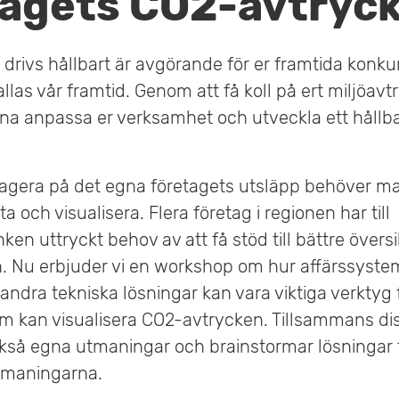
tagets CO2-avtryc
g drivs hållbart är avgörande för er framtida konk
 allas vår framtid. Genom att få koll på ert miljöa
nna anpassa er verksamhet och utveckla ett hållba
 agera på det egna företagets utsläpp behöver ma
 och visualisera. Flera företag i regionen har till
ken uttryckt behov av att få stöd till bättre översi
 Nu erbjuder vi en workshop om hur affärssystem
andra tekniska lösningar kan vara viktiga verktyg f
 kan visualisera CO2-avtrycken. Tillsammans di
kså egna utmaningar och brainstormar lösningar 
utmaningarna.