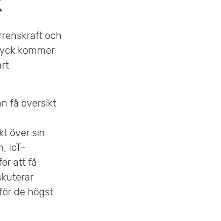
k
r
n
y
urrenskraft och
vtryck kommer
rt
n få översikt
kt över sin
, IoT-
ör att få
skuterar
för de högst