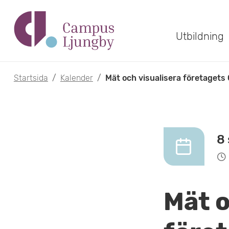
H
o
Utbildning
p
p
Startsida
/
Kalender
/
Mät och visualisera företagets
a
t
i
8
l
l
Mät o
h
u