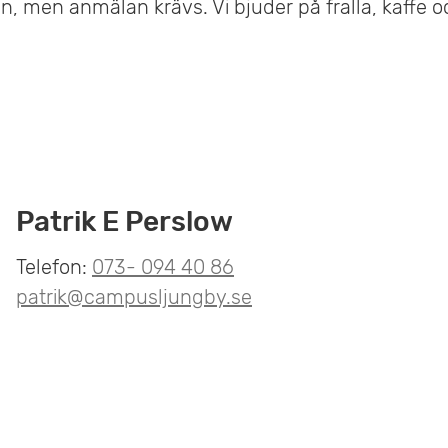
en, men anmälan krävs. Vi bjuder på fralla, kaffe 
Patrik E Perslow
Telefon:
073- 094 40 86
patrik@campusljungby.se