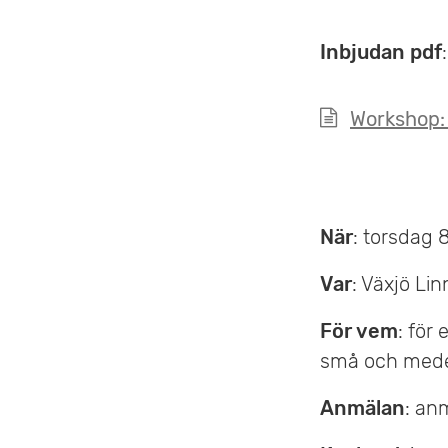
e
Inbjudan pdf
:
t
Workshop:
När
: torsdag 
Var
: Växjö Li
För vem
: för
små och medel
Anmälan
: an