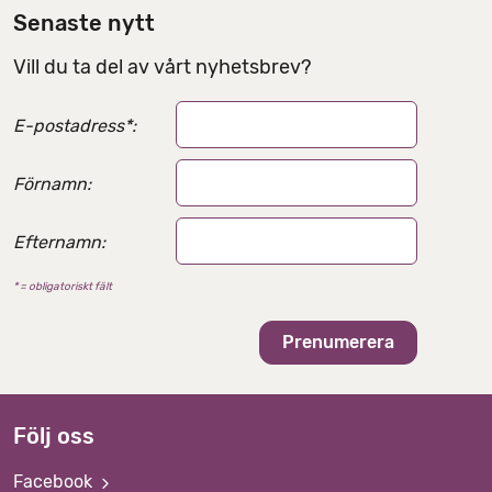
l
Senaste nytt
n
Vill du ta del av vårt nyhetsbrev?
i
n
E-postadress
*
:
g
s
Förnamn:
a
l
Efternamn:
t
* = obligatoriskt fält
e
r
n
a
t
Följ oss
i
v
Facebook