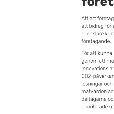
före
v
u
Att ert företa
ett bidrag för
d
ni enklare ku
i
företagande.
n
För att kunna
n
genom att mäta
e
Innovationslän
CO2-påverkan.
h
lösningar och 
å
mätvärden som
deltagarna oc
l
prioriterade 
l