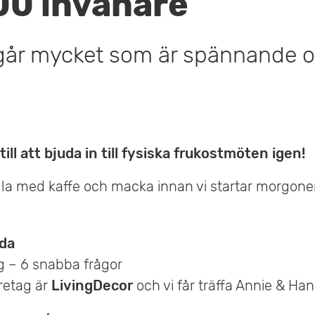
00 invånare
går mycket som är spännande 
till att bjuda in till fysiska frukostmöten igen!
a med kaffe och macka innan vi startar morgon
da
ag – 6 snabba frågor
retag är
LivingDecor
och vi får träffa Annie & Ha