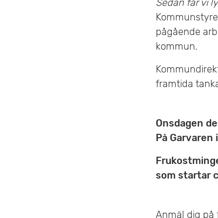
Sedan får vi l
e
Kommunstyrel
pågående arbe
t
kommun.
Kommundirek
framtida tank
Onsdagen den
På Garvaren 
Frukostmingel
som startar c
Anmäl dig på