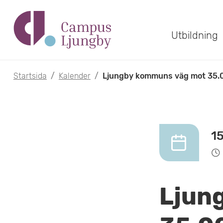
H
o
Utbildning
p
p
Startsida
/
Kalender
/
Ljungby kommuns väg mot 35.
a
t
i
1
l
l
Ljun
h
u