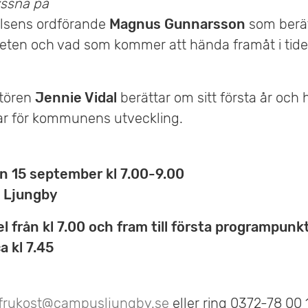
yssna på
sens ordförande
Magnus Gunnarsson
som berä
ten och vad som kommer att hända framåt i tiden
tören
Jennie Vidal
berättar om sitt första år och
ar för kommunens utveckling.
 15 september kl 7.00-9.00
i Ljungby
 från kl 7.00 och fram till första programpunk
a kl 7.45
frukost@campusljungby.se
eller ring 0372-78 00 