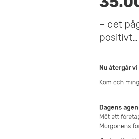
35.0
v
u
– det på
d
positivt…
i
n
Nu återgår vi 
n
Kom och mingl
e
h
Dagens agen
å
Möt ett föret
l
Morgonens fö
l