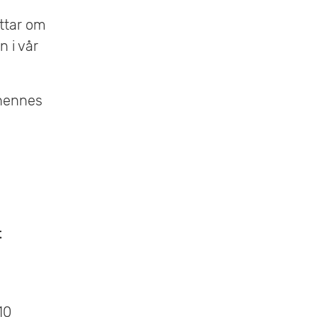
ttar om
 i vår
 hennes
t
10