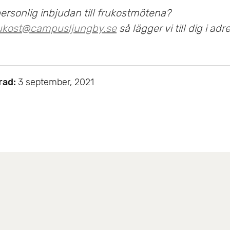
personlig inbjudan till frukostmötena?
ukost@campusljungby.se
så lägger vi till dig i ad
rad:
3 september, 2021