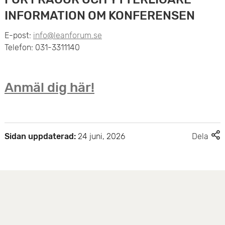
INFORMATION OM KONFERENSEN
E-post:
info@leanforum.se
Telefon: 031-3311140
Anmäl dig här!
F
Sidan uppdaterad:
24 juni, 2026
Dela
l
e
r
d
e
l
n
i