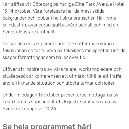
I år träffas vi i Göteborg på härliga Elite Park Avenue Hotel
e
13-14 oktober. Våra föreläsare har de mest skilda
bakgrunder och jobbar i helt olika branscher. Här ryms
t
bilindustrin, avancerad sjukhusvård och till och med en
Svensk Mästare i fotboll!
De har alla en sak gemensamt. De sätter människan i
fokus innan de tar tillvara på teknikens möjligheter. Och de
skapar förbättringar som håller över tid.
Utöver att inspireras av våra talare, workshopledare och
studiebesök är konferensen ett utmärkt tillfälle att träffa
andra i liknande situation och utbyta tankar och idéer.
Under middagen 13 oktober presenteras mottagarna av
Lean Forums stipendie Årets Exjobb, samt vinnarna av
Svenska Leanpriset 2026.
Se hela programmet här!