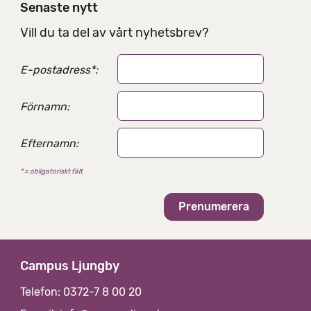
Senaste nytt
n
g
Vill du ta del av vårt nyhetsbrev?
s
a
E-postadress
*
:
l
t
e
Förnamn:
r
n
Efternamn:
a
t
* = obligatoriskt fält
i
v
Campus Ljungby
Telefon: 0372-7 8 00 20