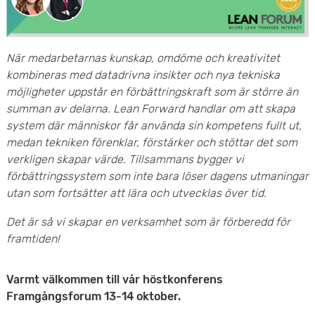
e
v
n
u
När medarbetarnas kunskap, omdöme och kreativitet
y
d
kombineras med datadrivna insikter och nya tekniska
möjligheter uppstår en förbättringskraft som är större än
i
summan av delarna. Lean Forward handlar om att skapa
system där människor får använda sin kompetens fullt ut,
n
medan tekniken förenklar, förstärker och stöttar det som
n
verkligen skapar värde. Tillsammans bygger vi
förbättringssystem som inte bara löser dagens utmaningar
e
utan som fortsätter att lära och utvecklas över tid.
h
Det är så vi skapar en verksamhet som är förberedd för
framtiden!
å
l
Varmt välkommen till vår höstkonferens
Framgångsforum 13-14 oktober.
l