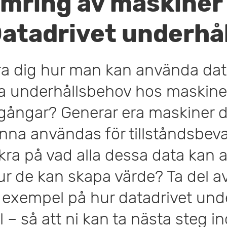
ämring av maskiner
Datadrivet underhål
ära dig hur man kan använda data
a underhållsbehov hos maskine
llgångar? Generar era maskiner 
unna användas för tillståndsbev
äkra på vad alla dessa data kan
hur de kan skapa värde? Ta del a
 exempel på hur datadrivet und
ll – så att ni kan ta nästa steg i