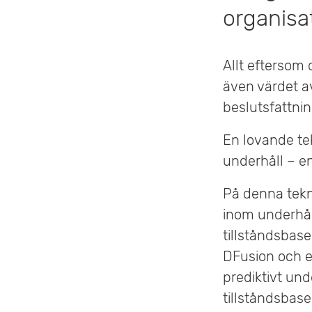
organisa
e
t
Allt eftersom d
även värdet a
beslutsfattnin
En lovande tek
underhåll – e
På denna tekn
inom underhål
tillståndsbase
DFusion och e
prediktivt und
tillståndsbas