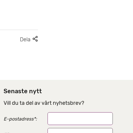
F
Dela
l
e
r
d
e
l
Senaste nytt
n
Vill du ta del av vårt nyhetsbrev?
i
n
E-postadress
*
:
g
s