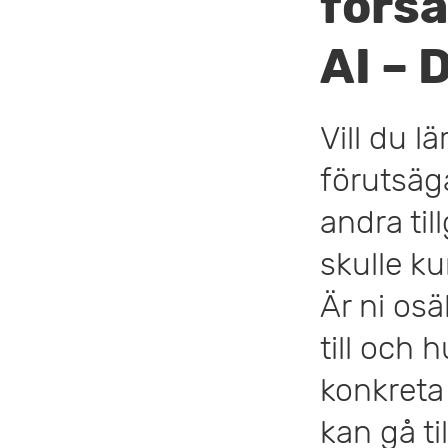
förs
v
AI – 
u
d
Vill du l
i
förutsäg
n
andra ti
n
skulle k
e
Är ni os
h
till och 
å
konkreta
l
kan gå ti
l