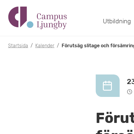
H
o
Utbildning
p
p
Startsida
/
Kalender
/
Förutsäg slitage och försämrin
a
t
i
2
l
l
Förut
h
u