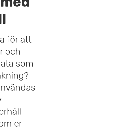
 med
r
n
l
y
 för att
r och
data som
akning?
 användas
v
erhåll
nom er