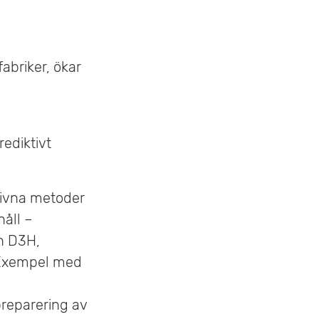
fabriker, ökar
rediktivt
rivna metoder
åll –
en D3H,
 Exempel med
reparering av