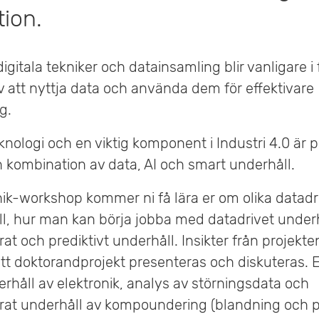
tion.
igitala tekniker och datainsamling blir vanligare i 
v att nyttja data och använda dem för effektivare
g.
nologi och en viktig komponent i Industri 4.0 är p
n kombination av data, AI och smart underhåll.
ik-workshop kommer ni få lära er om olika datad
l, hur man kan börja jobba med datadrivet underh
rat och prediktivt underhåll. Insikter från projekt
tt doktorandprojekt presenteras och diskuteras.
erhåll av elektronik, analys av störningsdata och
erat underhåll av kompoundering (blandning och p