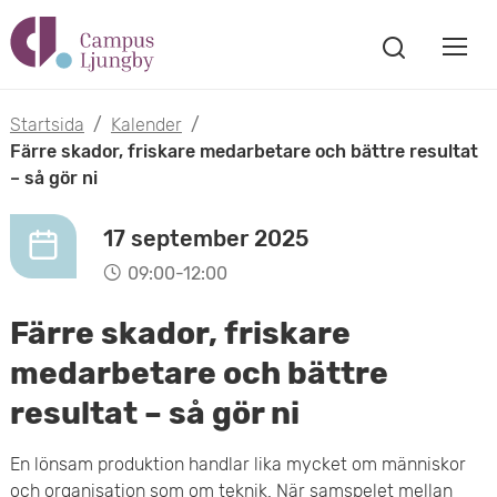
H
V
o
V
i
i
p
s
Startsida
/
Kalender
/
s
a
Färre skador, friskare medarbetare och bättre resultat
p
s
– så gör ni
a
a
ö
m
k
17 september 2025
t
f
o
09:00-12:00
ö
i
n
b
Färre skador, friskare
s
l
t
i
medarbetare och bättre
l
e
resultat – så gör ni
l
r
h
m
En lönsam produktion handlar lika mycket om människor
u
och organisation som om teknik. När samspelet mellan