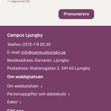
* = obligatoriskt fält
i
v
Campus Ljungby
Telefon: 0372-7 8 00 20
E-mail:
info@campusljungby.se
Besöksadress: Garvaren, Ljungby
Postadress: Stationsgatan 2, 341 60 Ljungby
Om webbplatsen
Om webbplatsen
Personuppgifter och dataskydd
Kakor