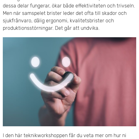
e
dessa delar fungerar, ökar både effektiviteten och trivseln.
v
Men när samspelet brister leder det ofta till skador och
n
u
sjukfrånvaro, dålig ergonomi, kvalitetsbrister och
y
produktionsstörningar. Det går att undvika.
d
i
n
n
e
h
å
l
l
I den här teknikworkshoppen får du veta mer om hur ni