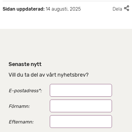
F
Sidan uppdaterad:
14 augusti, 2025
Dela
l
e
r
d
e
l
n
i
Senaste nytt
n
g
Vill du ta del av vårt nyhetsbrev?
s
a
E-postadress
*
:
l
t
e
Förnamn:
r
n
Efternamn:
a
t