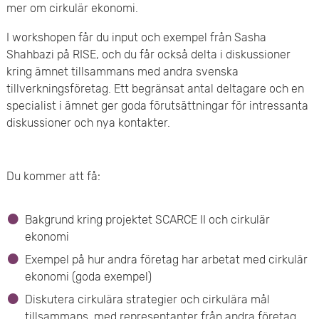
e
mer om cirkulär ekonomi.
v
n
I workshopen får du input och exempel från Sasha
u
Shahbazi på RISE, och du får också delta i diskussioner
y
kring ämnet tillsammans med andra svenska
d
tillverkningsföretag. Ett begränsat antal deltagare och en
i
specialist i ämnet ger goda förutsättningar för intressanta
diskussioner och nya kontakter.
n
n
Du kommer att få:
e
h
Bakgrund kring projektet SCARCE II och cirkulär
ekonomi
å
Exempel på hur andra företag har arbetat med cirkulär
l
ekonomi (goda exempel)
Diskutera cirkulära strategier och cirkulära mål
l
tillsammans med representanter från andra företag