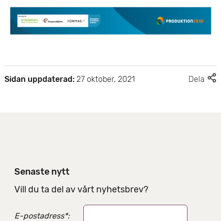
F
Sidan uppdaterad:
27 oktober, 2021
Dela
l
e
r
d
e
l
n
i
Senaste nytt
n
g
Vill du ta del av vårt nyhetsbrev?
s
a
E-postadress
*
:
l