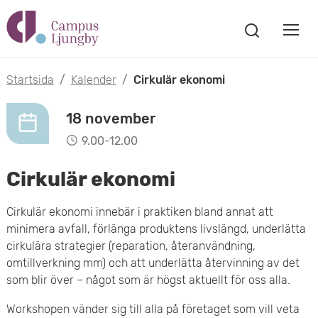
H
V
o
V
i
i
p
s
Startsida
/
Kalender
/
Cirkulär ekonomi
s
a
p
s
a
18 november
a
ö
9.00-12.00
m
k
t
f
Cirkulär ekonomi
o
ö
i
n
b
Cirkulär ekonomi innebär i praktiken bland annat att
s
l
minimera avfall, förlänga produktens livslängd, underlätta
t
i
l
cirkulära strategier (reparation, återanvändning,
e
l
omtillverkning mm) och att underlätta återvinning av det
r
h
som blir över – något som är högst aktuellt för oss alla.
m
u
Workshopen vänder sig till alla på företaget som vill veta