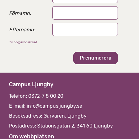
t
e
Förnamn:
r
n
Efternamn:
a
t
* = obligatoriskt fält
i
v
Campus Ljungby
Telefon: 0372-7 8 00 20
E-mail:
info@campusljungby.se
Besöksadress: Garvaren, Ljungby
Postadress: Stationsgatan 2, 341 60 Ljungby
Om webbplatsen