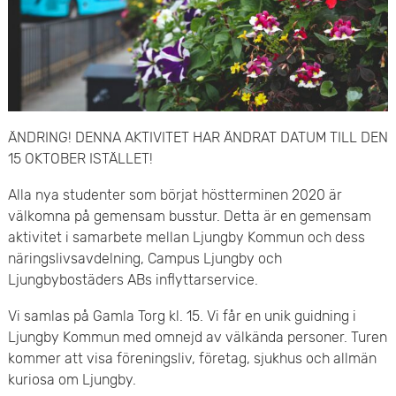
e
v
n
u
y
d
i
ÄNDRING! DENNA AKTIVITET HAR ÄNDRAT DATUM TILL DEN
15 OKTOBER ISTÄLLET!
n
Alla nya studenter som börjat höstterminen 2020 är
n
välkomna på gemensam busstur. Detta är en gemensam
e
aktivitet i samarbete mellan Ljungby Kommun och dess
näringslivsavdelning, Campus Ljungby och
h
Ljungbybostäders ABs inflyttarservice.
å
Vi samlas på Gamla Torg kl. 15. Vi får en unik guidning i
Ljungby Kommun med omnejd av välkända personer. Turen
l
kommer att visa föreningsliv, företag, sjukhus och allmän
kuriosa om Ljungby.
l