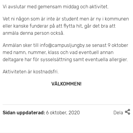
Vi avslutar med gemensam middag och aktivitet.
e
Vet ni någon som är inte är student men är ny i kommunen
t
eller kanske funderar på att flytta hit, går det bra att
anmäla denna person också.
Anmälan sker till info@campusljungby.se senast 9 oktober
med namn, nummer, klass och vad eventuell annan
deltagare har för sysselsättning samt eventuella allergier.
Aktiviteten är kostnadsfri.
VÄLKOMMEN!
F
Sidan uppdaterad:
6 oktober, 2020
Dela
l
e
r