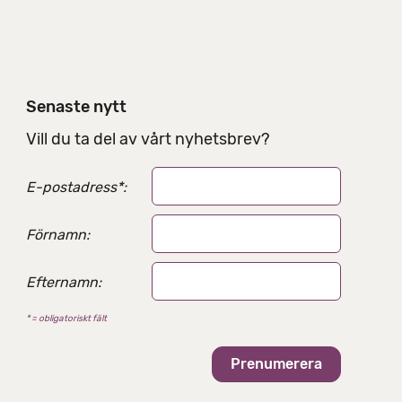
d
e
l
n
i
Senaste nytt
n
g
Vill du ta del av vårt nyhetsbrev?
s
a
E-postadress
*
:
l
t
e
Förnamn:
r
n
Efternamn:
a
t
* = obligatoriskt fält
i
v