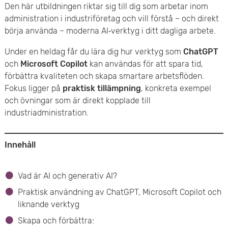
Den här utbildningen riktar sig till dig som arbetar inom
e
administration i industriföretag och vill förstå – och direkt
börja använda – moderna AI‑verktyg i ditt dagliga arbete.
t
Under en heldag får du lära dig hur verktyg som
ChatGPT
och
Microsoft Copilot
kan användas för att spara tid,
förbättra kvaliteten och skapa smartare arbetsflöden.
Fokus ligger på
praktisk tillämpning
, konkreta exempel
och övningar som är direkt kopplade till
industriadministration.
Innehåll
Vad är AI och generativ AI?
Praktisk användning av ChatGPT, Microsoft Copilot och
liknande verktyg
Skapa och förbättra: