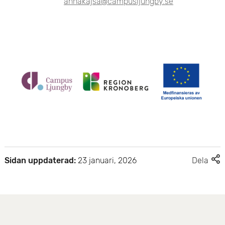
annakajsa@campusljungby.se
F
Sidan uppdaterad:
23 januari, 2026
Dela
l
e
r
d
e
l