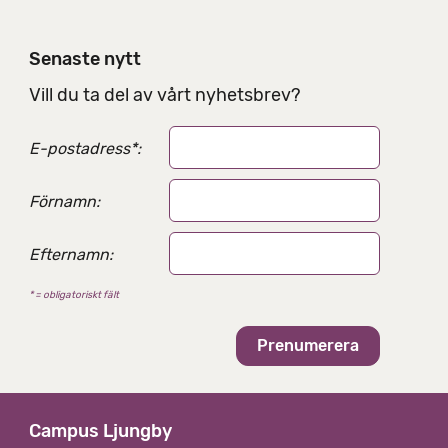
n
i
Senaste nytt
n
g
Vill du ta del av vårt nyhetsbrev?
s
a
E-postadress
*
:
l
t
e
Förnamn:
r
n
Efternamn:
a
t
* = obligatoriskt fält
i
v
Campus Ljungby