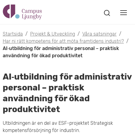
H
V
o
V
i
i
p
s
Startsida
/
Projekt & Utveckling
/
Våra satsningar
/
s
a
Har ni rätt kompetens för att möta framtidens industri?
/
p
s
AI‑utbildning för administrativ personal – praktisk
a
a
ö
användning för ökad produktivitet
m
k
t
f
o
AI‑utbildning för administrativ
ö
i
n
personal – praktisk
b
s
l
användning för ökad
t
i
l
e
produktivitet
l
r
h
Utbildningen är en del av ESF-projektet Strategisk
m
u
kompetensförsörjning för industrin.