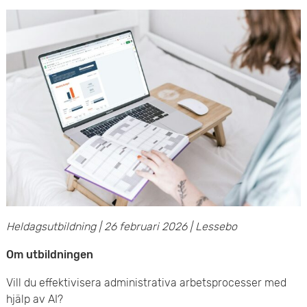
e
v
n
u
y
d
i
n
n
e
h
Heldagsutbildning | 26 februari 2026 | Lessebo
å
Om utbildningen
l
Vill du effektivisera administrativa arbetsprocesser med
l
hjälp av AI?